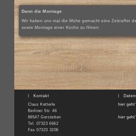
Dann die Montage
Wir haben uns mal die Mühe gemacht eine Zeitraffer 
sowie Montage einer Küche zu filmen.
Kontakt
Daten
Claus Ketterle
hier geh
Berliner Str. 46
89547 Gerstetten
hier geht
Tel. 07323 6662
Fax 07323 3206